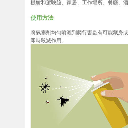
機艙和駕駛艙、家居、工作場所、餐廳、
使用方法
將氣霧劑均勻噴灑到爬行害蟲有可能藏身
即時殺滅作用。