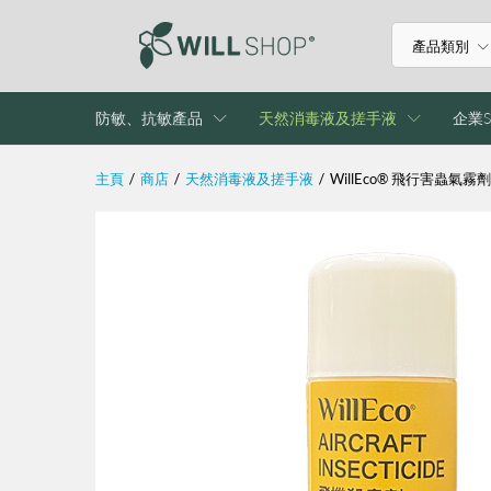
產品類別
防敏、抗敏產品
天然消毒液及搓手液
企業S
主頁
/
商店
/
天然消毒液及搓手液
/
WillEco® 飛行害蟲氣霧劑