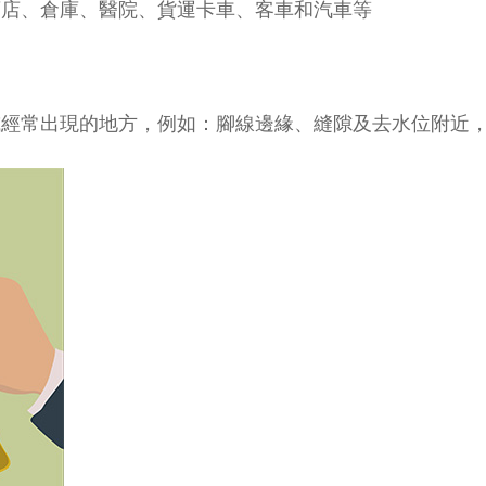
酒店、倉庫、醫院、貨運卡車、客車和汽車等
或經常出現的地方，例如：腳線邊緣、縫隙及去水位附近