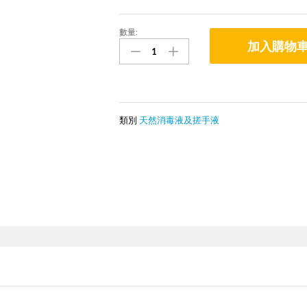
數量:
WillEco®
加入購物
飛
行
害
蟲
氣
霧
類別
天然消毒液及搓手液
劑
數
量