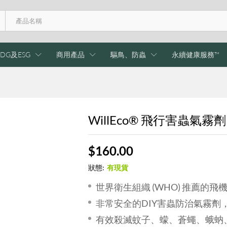
DG及ESG
商用產品
驅鳥、防蟲
永續健康服務™
WillEco® 飛行害蟲氣霧劑
$
160.00
狀態:
有現貨
世界衛生組織 (WHO) 推薦的飛
非常安全的DIY害蟲防治氣霧劑
有效殺滅蚊子、蠓、蒼蠅、蛾蚋