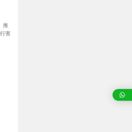
）推
爬行害