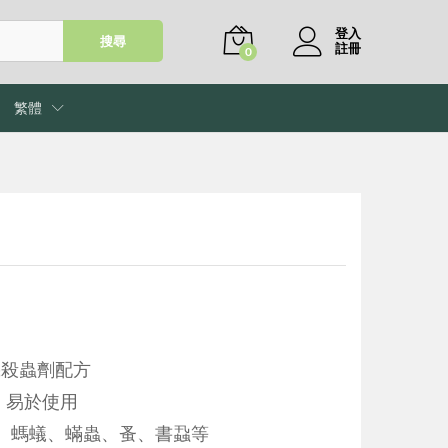
登入
搜尋
註冊
0
繁體
機殺蟲劑配方
，易於使用
、螞蟻、蟎蟲、蚤、書蝨等