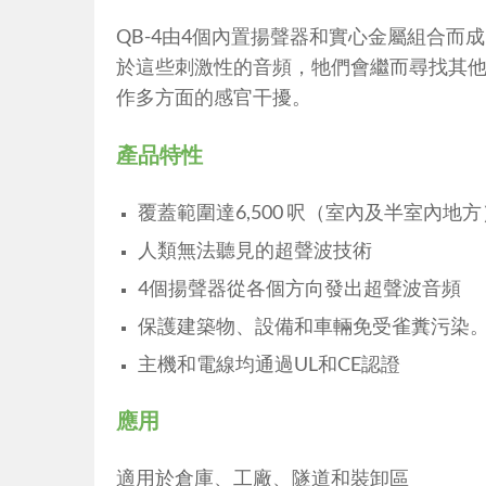
QB-4由4個內置揚聲器和實心金屬組合
於這些刺激性的音頻，牠們會繼而尋找其
作多方面的感官干擾。
產品特性
覆蓋範圍達6,500 呎（室內及半室內地方
人類無法聽見的超聲波技術
4個揚聲器從各個方向發出超聲波音頻
保護建築物、設備和車輛免受雀糞污染
主機和電線均通過UL和CE認證
應用
適用於倉庫、工廠、隧道和裝卸區