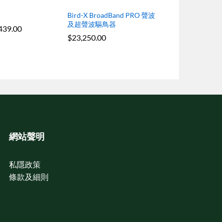
Bird-X BroadBand PRO 聲波
及超聲波驅鳥器
439.00
$
23,250.00
網站聲明
私隱政策
條款及細則