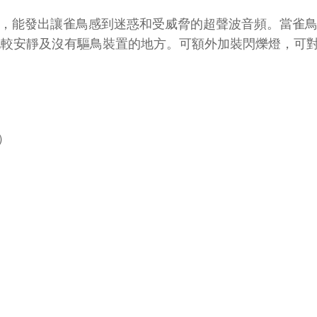
而成，能發出讓雀鳥感到迷惑和受威脅的超聲波音頻。當雀
他較安靜及沒有驅鳥裝置的地方。可額外加裝閃爍燈，可
）
。