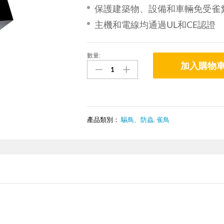
保護建築物、設備和車輛免受雀
主機和電線均通過UL和CE認證
數量:
Bird-
加入購物
X
QuadBlaster
QB-
4
超
聲
產品類別：
驅鳥、防蟲
,
雀鳥
波
驅
鳥
器
數
量