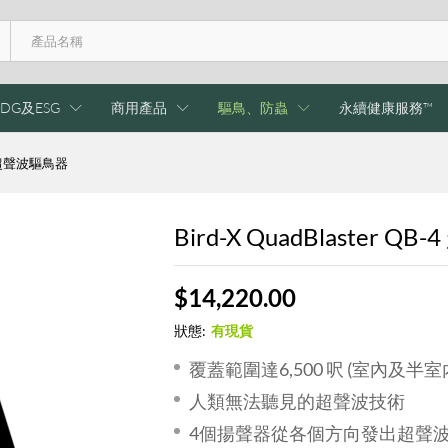
DG及ESG
商用產品
驅鳥、防蟲
永續健康服務™
B-4 超聲波驅鳥器
Bird-X QuadBlaster 
$
14,220.00
狀態:
有現貨
覆蓋範圍達6,500 呎 (室內及半室
人類無法聽見的超聲波技術
4個揚聲器從各個方向發出超聲