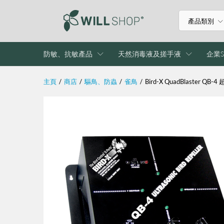
產品類別
防敏、抗敏產品
天然消毒液及搓手液
企業S
主頁
/
商店
/
驅鳥、防蟲
/
雀鳥
/
Bird-X QuadBlaster Q