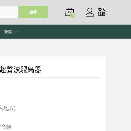
登入
搜尋
註冊
0
繁體
QB-4 超聲波驅鳥器
內地方)
波音頻