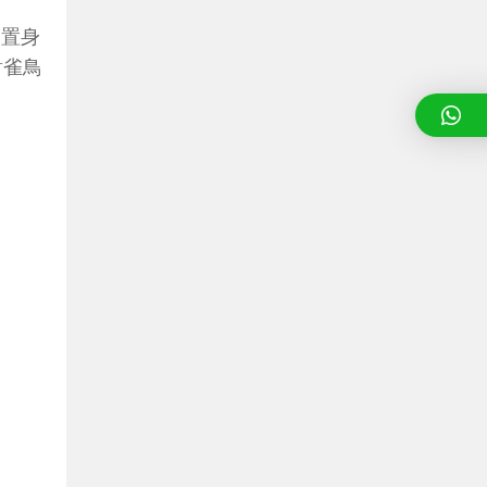
鳥置身
對雀鳥