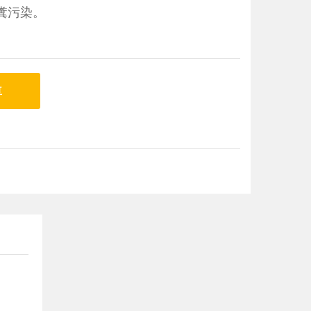
糞污染。
車